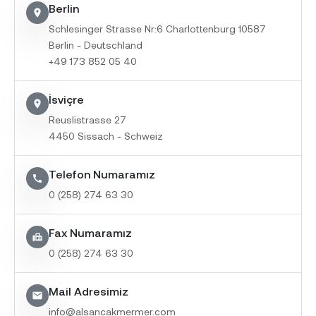
Berlin
location_on
Schlesinger Strasse Nr:6 Charlottenburg 10587
Berlin - Deutschland
+49 173 852 05 40
İsviçre
location_on
Reuslistrasse 27
4450 Sissach - Schweiz
Telefon Numaramız
call
0 (258) 274 63 30
Fax Numaramız
fax
0 (258) 274 63 30
Mail Adresimiz
email
info@alsancakmermer.com