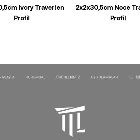
,5cm Ivory Traverten
2x2x30,5cm Noce Tr
Profil
Profil
NASAYFA
KURUMSAL
ÜRÜNLERIMIZ
UYGULAMALAR
İLETIŞ