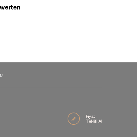
averten
IM
Fiyat
Teklifi Al