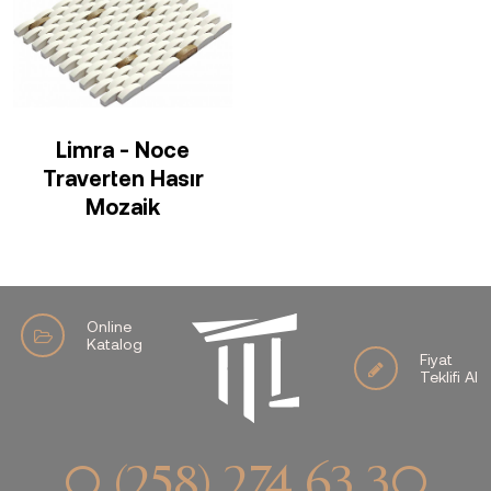
Limra - Noce
Traverten Hasır
Mozaik
Online
Katalog
Fiyat
Teklifi Al
0 (258) 274 63 30