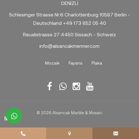
DENİZLİ
Schlesinger Strasse Nr:6 Charlottenburg 10587 Berlin -
Deutschland +49 173 852 05 40
Reuslistrasse 27 4450 Sissach - Schweiz
info@alsancakmermer.com
Mozaik
Fayans
Plaka
© 2026 Alsancak Marble & Mosaic
whatsapp