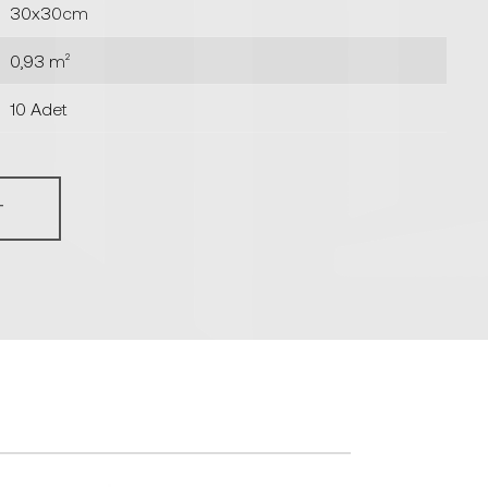
30x30cm
0,93 m²
10 Adet
T