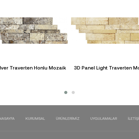
lver Traverten Honlu Mozaik
3D Panel Light Traverten M
NASAYFA
KURUMSAL
ÜRÜNLERIMIZ
UYGULAMALAR
İLETIŞ