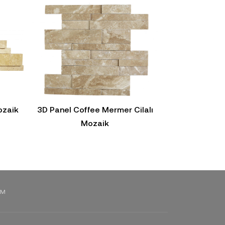
ozaik
3D Panel Coffee Mermer Cilalı
3D Panel Afyo
Mozaik
IM