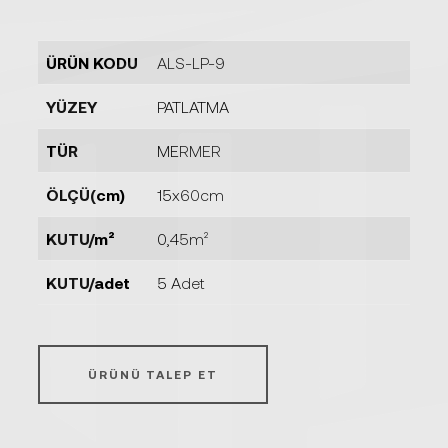
ÜRÜN KODU
ALS-LP-9
YÜZEY
PATLATMA
TÜR
MERMER
ÖLÇÜ(cm)
15x60cm
KUTU/m²
0,45m²
KUTU/adet
5 Adet
ÜRÜNÜ TALEP ET