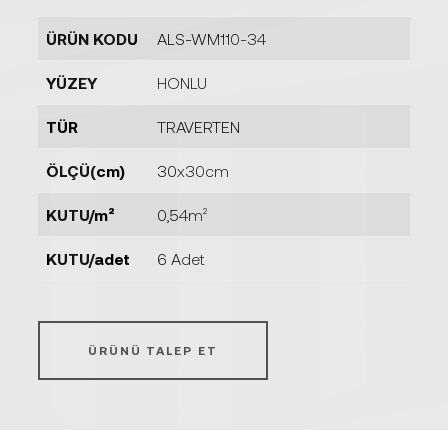
ÜRÜN KODU
ALS-WM110-34
YÜZEY
HONLU
TÜR
TRAVERTEN
ÖLÇÜ(cm)
30x30cm
KUTU/m²
0,54m²
KUTU/adet
6 Adet
ÜRÜNÜ TALEP ET