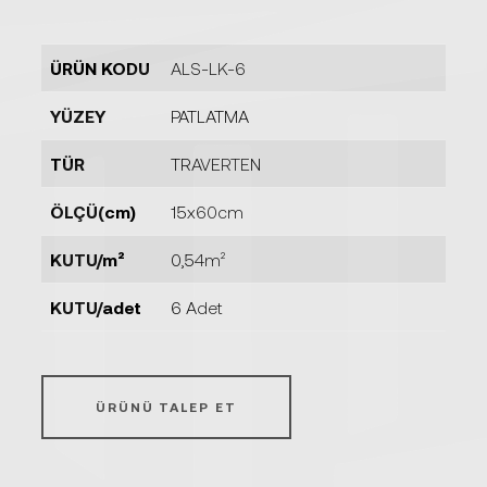
ÜRÜN KODU
ALS-LK-6
YÜZEY
PATLATMA
TÜR
TRAVERTEN
ÖLÇÜ(cm)
15x60cm
KUTU/m²
0,54m²
KUTU/adet
6 Adet
ÜRÜNÜ TALEP ET