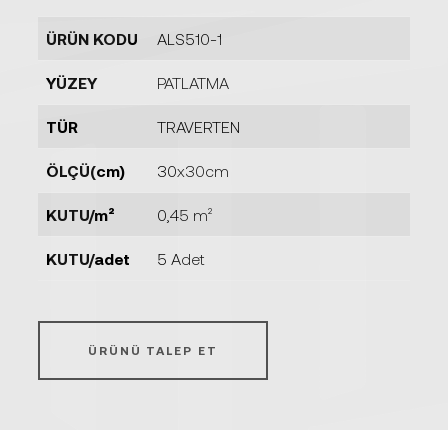
ÜRÜN KODU
ALS510-1
YÜZEY
PATLATMA
TÜR
TRAVERTEN
ÖLÇÜ(cm)
30x30cm
KUTU/m²
0,45 m²
KUTU/adet
5 Adet
ÜRÜNÜ TALEP ET