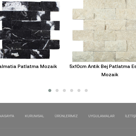
almatia Patlatma Mozaik
5x10cm Antik Bej Patlatma E
Mozaik
NASAYFA
KURUMSAL
ÜRÜNLERIMIZ
UYGULAMALAR
İLETIŞ