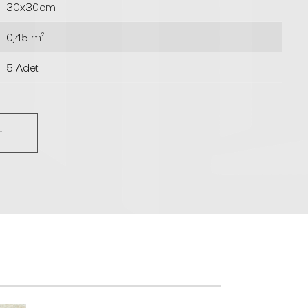
30x30cm
0,45 m²
5 Adet
T