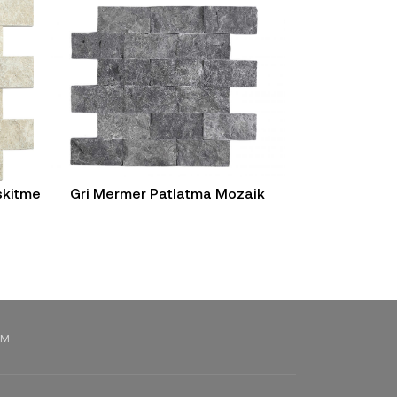
skitme
Gri Mermer Patlatma Mozaik
Gri Mermer 
IM