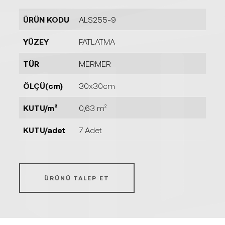
ÜRÜN KODU
ALS255-9
YÜZEY
PATLATMA
TÜR
MERMER
ÖLÇÜ(cm)
30x30cm
KUTU/m²
0,63 m²
KUTU/adet
7 Adet
ÜRÜNÜ TALEP ET