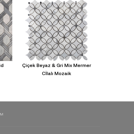
id
Çiçek Beyaz & Gri Mix Mermer
4,8x15cm 
Cİlalı Mozaik
Chevron 
IM