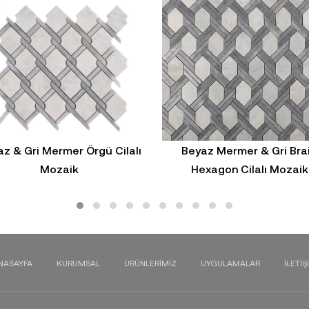
z & Gri Mermer Örgü Cilalı
Beyaz Mermer & Gri Bra
Mozaik
Hexagon Cilalı Mozaik
NASAYFA
KURUMSAL
ÜRÜNLERIMIZ
UYGULAMALAR
İLETIŞ