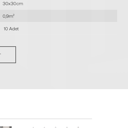
30x30cm
0,9m²
10 Adet
T