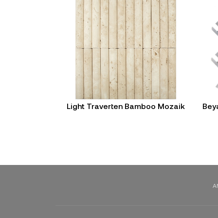
Light Traverten Bamboo Mozaik
Beya
A