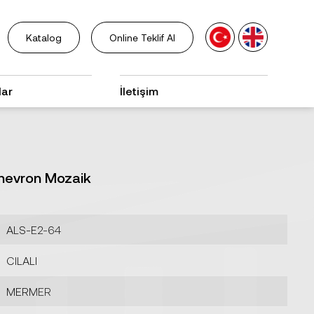
Katalog
Online Teklif Al
lar
İletişim
Chevron Mozaik
ALS-E2-64
CILALI
MERMER