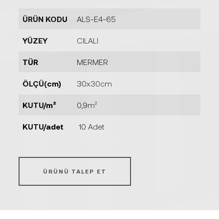
ÜRÜN KODU
ALS-E4-65
YÜZEY
CILALI
TÜR
MERMER
ÖLÇÜ(cm)
30x30cm
KUTU/m²
0,9m²
KUTU/adet
10 Adet
ÜRÜNÜ TALEP ET