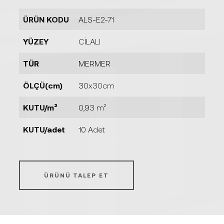
ÜRÜN KODU
ALS-E2-71
YÜZEY
CİLALI
TÜR
MERMER
ÖLÇÜ(cm)
30x30cm
KUTU/m²
0,93 m²
KUTU/adet
10 Adet
ÜRÜNÜ TALEP ET